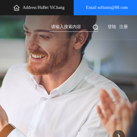
Address:HuBei YiChang
Email:softunis@88.com
登陆
注册